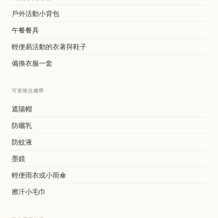
戶外活動小背包
午餐餐具
輕便易活動的衣著與鞋子
備換衣服一套
可視情況攜帶
遮陽帽
防曬乳
防蚊液
墨鏡
輕便雨衣或小雨傘
擦汗小毛巾