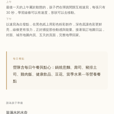
上午
最後一天的上午屬於動態的，孩子們在彈跳間隙互相速寫，每張只有
30 秒，學習線條可以有速度，形狀可以去移動。
下午
以速寫為出發點，在黑色紙上用彩色粉彩創作，深色底讓色彩更鮮
亮，線條更有張力，正好捕捉那份動感與能量。接著裝訂地圖日誌，
封面、城市地圖內頁、五天的頁面，完整地帶回家。
每日餐點
營隊含每日午餐與點心：鍋燒意麵、壽司、豬排土
司、雞肉飯、健康飲品、豆花、當季水果⋯等營養餐
點
請為孩子準備
裝滿水的水壺