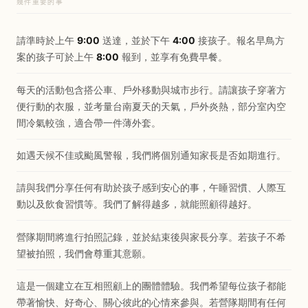
幾件重要的事
請準時於上午
9:00
送達，並於下午
4:00
接孩子。報名早鳥方
案的孩子可於上午
8:00
報到，並享有免費早餐。
每天的活動包含搭公車、戶外移動與城市步行。請讓孩子穿著方
便行動的衣服，並考量台南夏天的天氣，戶外炎熱，部分室內空
間冷氣較強，適合帶一件薄外套。
如遇天候不佳或颱風警報，我們將個別通知家長是否如期進行。
請與我們分享任何有助於孩子感到安心的事，午睡習慣、人際互
動以及飲食習慣等。我們了解得越多，就能照顧得越好。
營隊期間將進行拍照記錄，並於結束後與家長分享。若孩子不希
望被拍照，我們會尊重其意願。
這是一個建立在互相照顧上的團體體驗。我們希望每位孩子都能
帶著愉快、好奇心、關心彼此的心情來參與。若營隊期間有任何