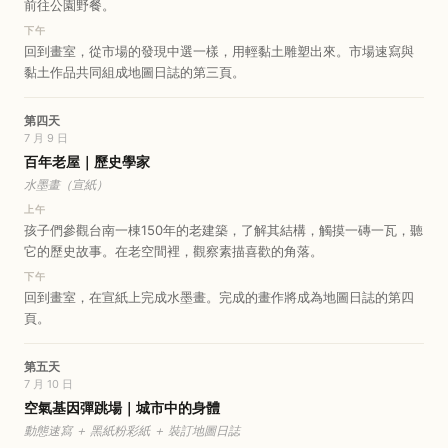
前往公園野餐。
下午
回到畫室，從市場的發現中選一樣，用輕黏土雕塑出來。市場速寫與
黏土作品共同組成地圖日誌的第三頁。
第四天
7 月 9 日
百年老屋｜歷史學家
水墨畫（宣紙）
上午
孩子們參觀台南一棟150年的老建築，了解其結構，觸摸一磚一瓦，聽
它的歷史故事。在老空間裡，觀察素描喜歡的角落。
下午
回到畫室，在宣紙上完成水墨畫。完成的畫作將成為地圖日誌的第四
頁。
第五天
7 月 10 日
空氣基因彈跳場｜城市中的身體
動態速寫 ＋ 黑紙粉彩紙 ＋ 裝訂地圖日誌