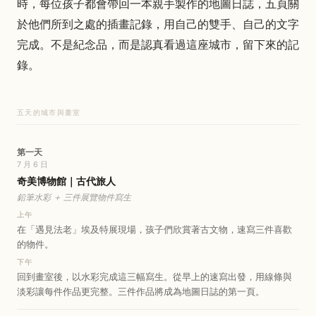
時，每位孩子都會帶回一本親手製作的地圖日誌，五頁關
於他們所到之處的插畫記錄，用自己的雙手、自己的文字
完成。不是紀念品，而是認真看過這座城市，留下來的記
錄。
五天的城市與畫室
第一天
7 月 6 日
奇美博物館｜古代旅人
鉛筆水彩 ＋ 三件展覽物件寫生
上午
在「遇見法老」埃及特展現場，孩子們欣賞著古文物，速寫三件喜歡
的物件。
下午
回到畫室後，以水彩完成這三幅寫生。從早上的速寫出發，用線條與
淡彩讓每件作品更完整。三件作品將成為地圖日誌的第一頁。