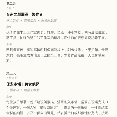
第二天
7 月 7 日
台南文創園區｜製作者
木工製作 ＋ 現場速寫 ＋ 保麗龍版畫
上午
孩子們在木工工作室鋸切、打磨、塑造一件小木器，同時邊做邊畫，
將工具、忙碌的雙手和工作室的環境，用快速的觀察速寫記錄下來。
下午
回到畫室後，將速寫轉印到保麗龍板上，刻出線條，上墨拓印。最滿
意的一張版畫成為地圖日誌的第二頁。木器作品最後一天也會帶回
家。
第三天
7 月 8 日
保安市場｜美食偵探
市場速寫 ＋ 輕黏土雕塑
上午
每位孩子帶著一份「發現與素描」清單進入市場，需要在現場完成 3–
4 張速寫。一個人物（攤販或顧客）、市場的一個角落、一件物品或
食材的細觀，以及一個自由選題。站在攤位前或那個地點完成，接著