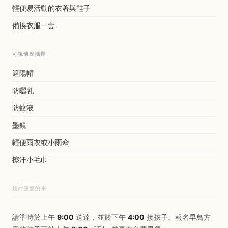
輕便易活動的衣著與鞋子
備換衣服一套
可視情況攜帶
遮陽帽
防曬乳
防蚊液
墨鏡
輕便雨衣或小雨傘
擦汗小毛巾
幾件重要的事
請準時於上午
9:00
送達，並於下午
4:00
接孩子。報名早鳥方