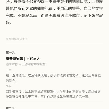
時，每位孩子都會帶回一本親手製作的地圖日誌，五頁關
於他們所到之處的插畫記錄，用自己的雙手、自己的文字
完成。不是紀念品，而是認真看過這座城市，留下來的記
錄。
五天的城市與畫室
第一天
奇美博物館｜古代旅人
鉛筆水彩 ＋ 三件展覽物件寫生
上午
在「遇見法老」埃及特展現場，孩子們欣賞著古文物，速寫三件喜歡
的物件。
下午
回到畫室後，以水彩完成這三幅寫生。從早上的速寫出發，用線條與
淡彩讓每件作品更完整。三件作品將成為地圖日誌的第一頁。
第二天