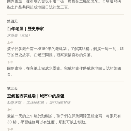
回到畫室，從市場的發現中選一樣，用輕黏土雕塑出來。市場速寫與
黏土作品共同組成地圖日誌的第三頁。
第四天
百年老屋｜歷史學家
水墨畫（宣紙）
上午
孩子們參觀台南一棟150年的老建築，了解其結構，觸摸一磚一瓦，聽
它的歷史故事。在老空間裡，觀察素描喜歡的角落。
下午
回到畫室，在宣紙上完成水墨畫。完成的畫作將成為地圖日誌的第四
頁。
第五天
空氣基因彈跳場｜城市中的身體
動態速寫 ＋ 黑紙粉彩紙 ＋ 裝訂地圖日誌
上午
最後一天的上午屬於動態的，孩子們在彈跳間隙互相速寫，每張只有
30 秒，學習線條可以有速度，形狀可以去移動。
下午