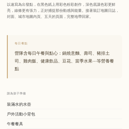
以速寫為出發點，在黑色紙上用彩色粉彩創作，深色底讓色彩更鮮
亮，線條更有張力，正好捕捉那份動感與能量。接著裝訂地圖日誌，
封面、城市地圖內頁、五天的頁面，完整地帶回家。
每日餐點
營隊含每日午餐與點心：鍋燒意麵、壽司、豬排土
司、雞肉飯、健康飲品、豆花、當季水果⋯等營養餐
點
請為孩子準備
裝滿水的水壺
戶外活動小背包
午餐餐具