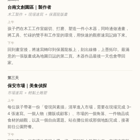
台南文創園區｜製作者
木工製作 ＋ 現場速寫 ＋ 保麗龍版畫
上午
孩子們在木工工作室鋸切、打磨、塑造一件小木器，同時邊做邊畫，
將工具、忙碌的雙手和工作室的環境，用快速的觀察速寫記錄下來。
下午
回到畫室後，將速寫轉印到保麗龍板上，刻出線條，上墨拓印。最滿
意的一張版畫成為地圖日誌的第二頁。木器作品最後一天也會帶回
家。
第三天
保安市場｜美食偵探
市場速寫 ＋ 輕黏土雕塑
上午
每位孩子帶著一份「發現與素描」清單進入市場，需要在現場完成 3–
4 張速寫。一個人物（攤販或顧客）、市場的一個角落、一件物品或
食材的細觀，以及一個自由選題。站在攤位前或那個地點完成，接著
前往公園野餐。
下午