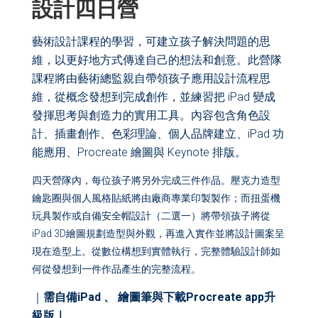
設計四日營
藝術設計課程的學習，可建立孩子解決問題的思
維，以更好地方式傳達自己的想法和創意。此營隊
課程將由藝術總監親自帶領孩子應用設計流程思
維，從概念發想到完成創作，並練習把 iPad 變成
發揮思考與創造力的實用工具。內容包含角色設
計、插畫創作、色彩理論、個人品牌建立、iPad 功
能應用、Procreate 繪圖與 Keynote 排版。
四天營隊內，每位孩子將另外完成三件作品。壓克力造型
鑰匙圈與個人風格貼紙將由廠商專業印製製作；而扭蛋機
玩具製作或自備安全帽設計（二選一）將帶領孩子將從
iPad 3D
繪圖規劃造型與外觀，再進入實作並將設計圖案呈
現在造型上。從數位構想到實體執行，完整體驗設計師如
何從發想到一件作品產生的完整流程。
｜
需⾃備iPad 、 繪圖筆與下載Procreate app升
級版｜