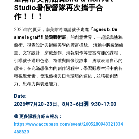
Studio暑假營隊再次攜手合
作！！！
2026年的夏天，南美館將邀請孩子走進
「agnès b. On
aime le graff !! 塗鴉藝術展」
的創意世界，一起認識塗鴉
藝術、視覺設計與街頭美學的豐富樣貌。 活動中將透過繪
畫、文字設計、穿戴創作、海報製作等豐富有趣的課程，
引導孩子運用色彩、符號與圖像說故事，勇敢表達自己的
想法；在充滿想像力的創作過程中，學習觀察生活中的各
種視覺元素，發現藝術與日常環境的連結，並培養創造
力、思考力與表達能力。
Date:
2026年7月20~23日、8月3~6日🈵
9:30~17:00
🔴 更多課程介紹＆報名：
https://www.accupass.com/event/2605280943321334
468629