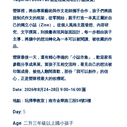
營隊裡，將由專業藝術與作文老師攜手合作，孩子們將跳
脫制式作文的框架，從零開始，親手打造一本真正屬於自
己的獨立小誌（
Zine
）。從個人風格主題發想、內容研
究、文字撰寫，到插畫表現與版面設計，每一步都由孩子
主導，將腦中的想法轉化為一本可以被閱讀、被收藏的作
品。
營隊最後一天，還有精心準備的「小誌市集」，歡迎家長
參觀分享成果展。當孩子互相交流時，看見自己的想法被
印製成冊、被他人翻閱喜歡，那份「我可以創作」的信
心，正是營隊裡最大的收穫呢。
Date: 2026年8月24~28日 9:00~16:00 🈵
地點
：
玩擇學教室｜南市金華路三段54號3樓
Day
:
5
Age
: 二升三年級以上國小孩子