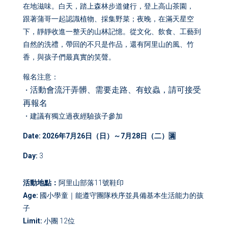
在地滋味。白天，踏上森林步道健行，登上高山茶園，
跟著蒲哥一起認識植物、採集野菜；夜晚，在滿天星空
下，靜靜收進一整天的山林記憶。從文化、飲食、工藝到
自然的洗禮，帶回的不只是作品，還有阿里山的風、竹
香，與孩子們最真實的笑聲。
報名注意：
活動會流汗弄髒、需要走路、有蚊蟲，請可接受
・
再報名
・建議有獨立過夜經驗孩子參加
Date: 2026年7月26日（日）～7月28
日（二）🈵
Day
:
3
活動地點：
阿里山部落11號鞋印
Age:
國小學童｜能遵守團隊秩序並具備基本生活能力的孩
子
Limit:
小團 12位