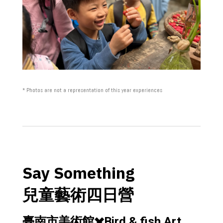
* Photos are not a representation of this year experiences
Say Something
兒童藝術四日營
臺南市美術館✖️Bird & fish Art