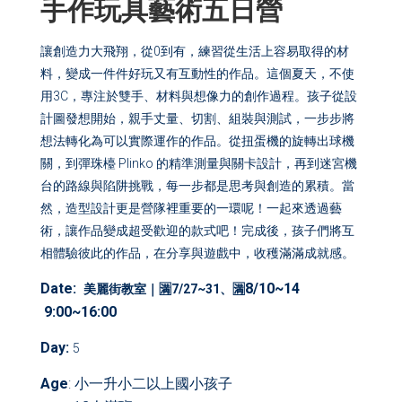
手作玩具藝術五日營
讓創造力大飛翔，從0到有，練習從生活上容易取得的材
料，變成一件件好玩又有互動性的作品。這個夏天，不使
用3C，專注於雙手、材料與想像力的創作過程。孩子從設
計圖發想開始，親手丈量、切割、組裝與測試，一步步將
想法轉化為可以實際運作的作品。從扭蛋機的旋轉出球機
關，到彈珠檯 Plinko 的精準測量與關卡設計，再到迷宮機
台的路線與陷阱挑戰，每一步都是思考與創造的累積。當
然，造型設計更是營隊裡重要的一環呢！一起來透過藝
術，讓作品變成超受歡迎的款式吧！完成後，孩子們將互
相體驗彼此的作品，在分享與遊戲中，收穫滿滿成就感。
Date:
8/10~14
美麗街教室｜🈵
7/27~31、🈵
9:00~16:00
Day
:
5
Age
: 小一升小二以上國小孩子