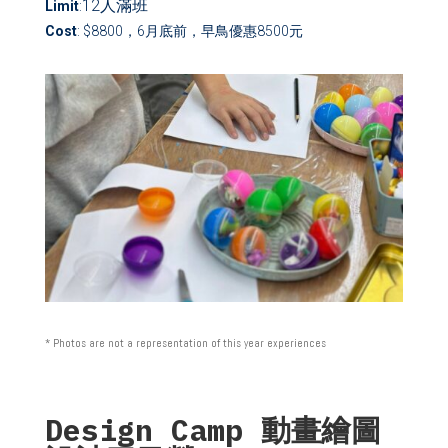
12
人
滿班
Limit
:
Cost
: $8800，6月底前，早鳥優惠8500元
* Photos are not a representation of this year experiences
Design Camp 動畫繪圖