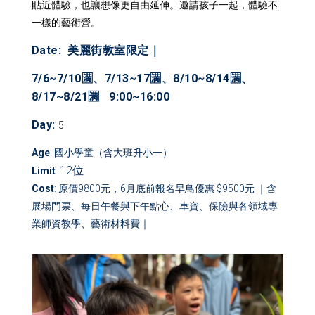
貼近體驗，也讓想像更自由延伸。邀請孩子一起，體驗不
一樣的藝術營。
Date: 美麗街教室限定｜
7/6~7/10🈵、7/13~17🈵、8/10~8/14🈵、
8/17~8/21🈵 9:00~16:00
Day
:
5
Age
: 國小學童（含大班升小一）
12位
Limit
:
Cost
: 原價9800元，6月底前報名早鳥優惠 $9500元 ｜含
展場門票、每日午餐與下午點心、車資、保險與各領域專
業師資教學、藝術材料費｜