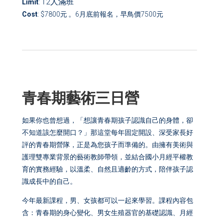
12
人
滿班
Limit
:
Cost
: $7800元 。6月底前報名，早鳥價7500元
青春期藝術三日營
如果你也曾想過，「想讓青春期孩子認識自己的身體，卻
不知道該怎麼開口？」那這堂每年固定開設、深受家長好
評的青春期營隊，正是為您孩子而準備的。由擁有美術與
護理雙專業背景的藝術教師帶領，並結合國小月經平權教
育的實務經驗，以溫柔、自然且適齡的方式，陪伴孩子認
識成長中的自己。
今年最新課程，男、女孩都可以一起來學習。課程內容包
含：青春期的身心變化、男女生殖器官的基礎認識、月經