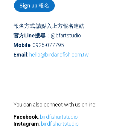
Sign up 報名
報名方式
:請點入上方報名連結
官方
Line
搜尋
：@bfartstudio
Mobile
: 0925-077795
Email
:
hello@birdandfish.com.tw
You can also connect with us online:
Facebook
:
birdfishartstudio
Instagram
:
birdfishartstudio