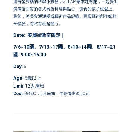
還有蛋與糖的科學小實驗，STEAM繪本超有趣，一起變出
滿滿蛋白質的各式雞蛋料理與點心，偏食的孩子也愛上。
最後，將美食通通變成藝術作品紀錄。豐富藝術創作媒材
全體驗，有吃有玩超開心。
Date: 美麗街教室限定｜
7/6~10🈵、7/13~17🈵、8/10~14🈵、8/17~21
🈵 9:00~16:00
Day
:
5
Age
: 6歲以上
12
人
滿班
Limit
:
Cost
: $8800，6月底前，早鳥優惠8500元