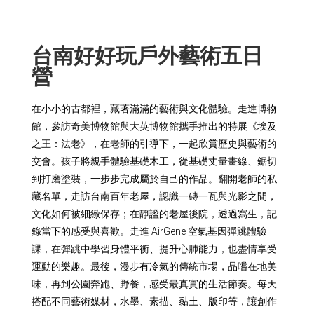
台南好好玩戶外藝術
五日
營
在小小的古都裡，藏著滿滿的藝術與文化體驗。走進博物
館，參訪奇美博物館與大英博物館攜手推出的特展《埃及
之王：法老》，在老師的引導下，一起欣賞歷史與藝術的
交會。孩子將親手體驗基礎木工，從基礎丈量畫線、鋸切
到打磨塗裝，一步步完成屬於自己的作品。翻開老師的私
藏名單，走訪台南百年老屋，認識一磚一瓦與光影之間，
文化如何被細緻保存；在靜謐的老屋後院，透過寫生，記
錄當下的感受與喜歡。走進 AirGene 空氣基因彈跳體驗
課，在彈跳中學習身體平衡、提升心肺能力，也盡情享受
運動的樂趣。最後，漫步有冷氣的傳統市場，品嚐在地美
味，再到公園奔跑、野餐，感受最真實的生活節奏。每天
搭配不同藝術媒材，水墨、素描、黏土、版印等，讓創作