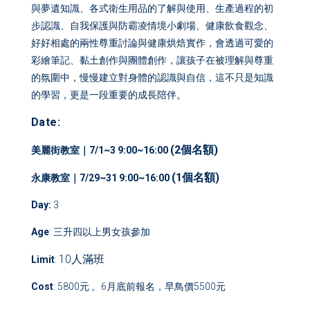
與夢遺知識、各式衛生用品的了解與使用、生產過程的初
步認識、自我保護與防霸凌情境小劇場、健康飲食觀念、
好好相處的兩性尊重討論與健康烘焙實作，會透過可愛的
彩繪筆記、黏土創作與團體創作，讓孩子在被理解與尊重
的氛圍中，慢慢建立對身體的認識與自信，這不只是知識
的學習，更是一段重要的成長陪伴。
Date:
(2個名額)
美麗街教室｜7/1~3 9:00~16:00
(1個名額)
永康教室｜7/29~31 9:00~16:00
Day
:
3
Age
: 三升四以上男女孩參加
10
人
滿班
Limit
:
Cost
: 5800元 。6月底前報名，早鳥價5500元