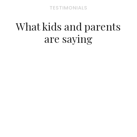
TESTIMONIALS
What kids and parents
are saying
看著照片就可以感受到老師們很有
愛。短短一週的課程，孩子學到好多
好多哦！
衷心感謝B&F辦了這麼有品質的好營
隊。