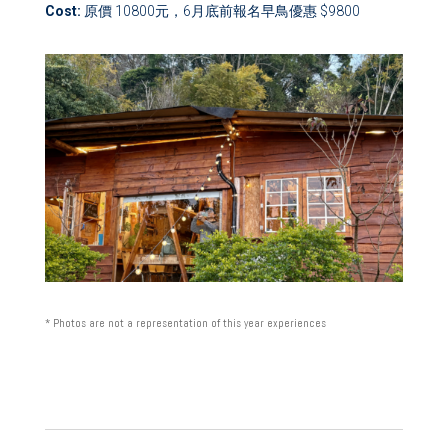
Cost:
原價 10800元，6月底前報名早鳥優惠 $9800
* Photos are not a representation of this year experiences