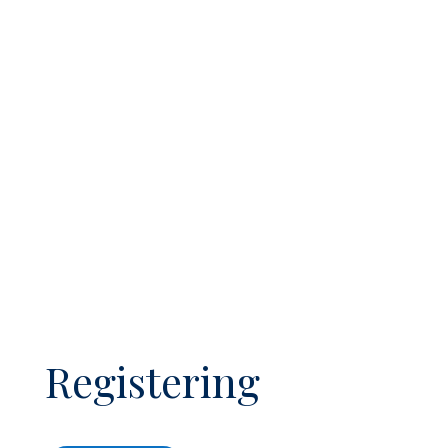
謝謝老師，
相片都拍得很有故事，
是
小孩跟家長很棒的回憶！
小昕
Parent
Registering