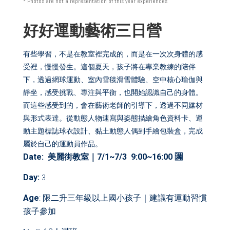
* Photos are not a representation of this year experiences
好好運動藝術三
日營
有些學習，不是在教室裡完成的，而是在一次次身體的感
受裡，慢慢發生。這個夏天，孩子將在專業教練的陪伴
下，透過網球運動、室內雪毯滑雪體驗、空中核心瑜伽與
靜坐，感受挑戰、專注與平衡，也開始認識自己的身體。
而這些感受到的，會在藝術老師的引導下，透過不同媒材
與形式表達。從動態人物速寫與姿態描繪
角色資料卡
、運
動主題標誌球衣設計、
黏土動態人偶
到手繪包裝盒，完成
屬於自己的運動員作品。
Date: 美麗街教室｜7/1~7/3
9:00~16:00 🈵
Day
:
3
Age
: 限二升三年級以上國小孩子｜建議有運動習慣
孩子參加