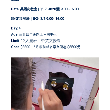
🈵
Date
:
美麗街教室 |
8/17~8/20
9:00~16:00
❗️限定加開場｜8/3~8/6 9:00~16:00
Day
: 4
Age
: 三升四年級以上～國中生
12
人
滿班｜中英文授課
Limit
:
Cost
: $8800，6月底前報名早鳥優惠 $8500元